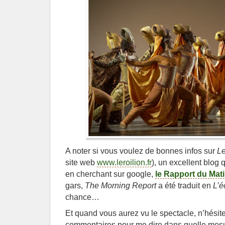
A noter si vous voulez de bonnes infos sur
Le
site web
www.leroilion.fr
), un excellent blog 
en cherchant sur google,
le Rapport du Mat
gars,
The Morning Report
a été traduit en
L’é
chance…
Et quand vous aurez vu le spectacle, n’hésite
commentaires pour me dire dans quelle mesu