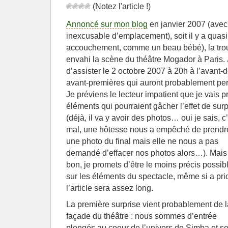
(Notez l'article !)
Annoncé sur mon blog
en janvier 2007 (avec,
inexcusable d’emplacement), soit il y a quas
accouchement, comme un beau bébé), la tr
envahi la scène du théâtre Mogador à Paris. 
d’assister le 2 octobre 2007 à 20h à l’avant
avant-premières qui auront probablement per
Je préviens le lecteur impatient que je vais 
éléments qui pourraient gâcher l’effet de surp
(déjà, il va y avoir des photos… oui je sais, c
mal, une hôtesse nous a empêché de prendr
une photo du final mais elle ne nous a pas
demandé d’effacer nos photos alors…). Mais
bon, je promets d’être le moins précis possib
sur les éléments du spectacle, même si a prio
l’article sera assez long.
La première surprise vient probablement de l
façade du théâtre : nous sommes d’entrée
plongés au coeur de l’univers de Simba et s