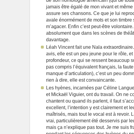
de son homologue américain (qui de toute
jamais être égalé de mon vivant et même 
assure ses chansons. Ce que je lui reproche
avale énormément de mots et son timbre 
m’agacer. Enfin c’est peut-être volontaire.
absolument que dans les scènes de théâtre
davantage.
Léah Vincent fait une Nala extraordinair
avis, elle est un peu jeune pour le rôle, 
profondeur, ce qui se ressent beaucoup 
pas compris l’équivalent français, la faute
manque d’articulation), c’est un peu domm
rien à dire, elle est convaincante.
Les hyènes, incarnées par Céline Langue
et Mickaël Viguier, ont du travail. On ne 
chantent ou quand ils parlent, il faut s’acc
excellent, l’intention y est clairement et 
maîtrisés, mais tout le vocal est à revoir. L
vrai, particulièrement été desservis par le
mais ça n’explique pas tout. Je me suis
pendant les séquences des hyènes du pr