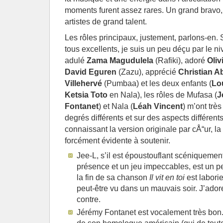
moments furent assez rares. Un grand bravo,
artistes de grand talent.
Les rôles principaux, justement, parlons-en. 
tous excellents, je suis un peu déçu par le ni
adulé
Zama Magudulela
(Rafiki), adoré
Oliv
David Eguren
(Zazu), apprécié
Christian A
Villehervé
(Pumbaa) et les deux enfants (
Lo
Ketsia Toto
en Nala), les rôles de Mufasa (
J
Fontanet
) et Nala (
Léah Vincent
) m’ont trè
degrés différents et sur des aspects différent
connaissant la version originale par cÅ“ur, l
forcément évidente à soutenir.
Jee-L, s’il est époustouflant scéniqueme
présence et un jeu impeccables, est un pe
la fin de sa chanson
Il vit en toi
est laborie
peut-être vu dans un mauvais soir. J’ador
contre.
Jérémy Fontanet est vocalement très bon.