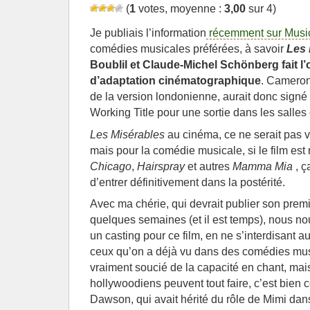
(
1
votes, moyenne :
3,00
sur 4)
Je publiais l’information
récemment sur Musi
comédies musicales préférées, à savoir
Les 
Boublil et Claude-Michel Schönberg fait l’o
d’adaptation cinématographique
. Cameron
de la version londonienne, aurait donc signé 
Working Title pour une sortie dans les salles
Les Misérables
au cinéma, ce ne serait pas 
mais pour la comédie musicale, si le film est r
Chicago
,
Hairspray
et autres
Mamma Mia
, ç
d’entrer définitivement dans la postérité.
Avec ma chérie, qui devrait publier son premie
quelques semaines (et il est temps), nous n
un casting pour ce film, en ne s’interdisant a
ceux qu’on a déjà vu dans des comédies musi
vraiment soucié de la capacité en chant, mai
hollywoodiens peuvent tout faire, c’est bien 
Dawson, qui avait hérité du rôle de Mimi dans