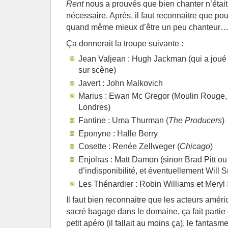
Rent
nous a prouvés que bien chanter n’était
nécessaire. Après, il faut reconnaitre que po
quand même mieux d’être un peu chanteur
Ça donnerait la troupe suivante :
Jean Valjean : Hugh Jackman (qui a joué
sur scène)
Javert : John Malkovich
Marius : Ewan Mc Gregor (Moulin Rouge,
Londres)
Fantine : Uma Thurman (
The Producers
)
Eponyne : Halle Berry
Cosette : Renée Zellweger (
Chicago
)
Enjolras : Matt Damon (sinon Brad Pitt o
d’indisponibilité, et éventuellement Will 
Les Thénardier : Robin Williams et Meryl 
Il faut bien reconnaitre que les acteurs améri
sacré bagage dans le domaine, ça fait partie 
petit apéro (il fallait au moins ça), le fantas