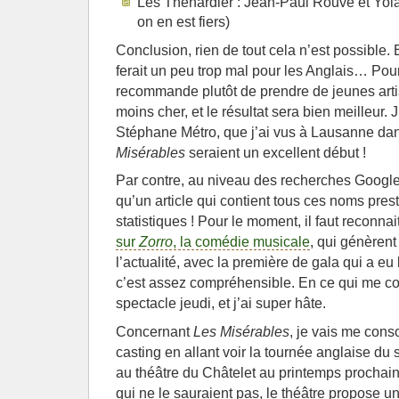
Les Thénardier : Jean-Paul Rouve et Yol
on en est fiers)
Conclusion, rien de tout cela n’est possible.
ferait un peu trop mal pour les Anglais… Pour
recommande plutôt de prendre de jeunes artis
moins cher, et le résultat sera bien meilleur. 
Stéphane Métro, que j’ai vus à Lausanne dan
Misérables
seraient un excellent début !
Par contre, au niveau des recherches Google
qu’un article qui contient tous ces noms prest
statistiques ! Pour le moment, il faut reconna
sur
Zorro
, la comédie musicale
, qui génèrent
l’actualité, avec la première de gala qui a eu
c’est assez compréhensible. En ce qui me con
spectacle jeudi, et j’ai super hâte.
Concernant
Les Misérables
, je vais me cons
casting en allant voir la tournée anglaise du s
au théâtre du Châtelet au printemps prochai
qui ne le sauraient pas, le théâtre propose u